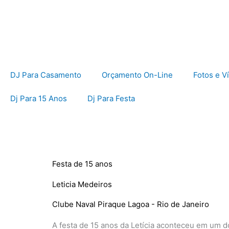
Ir
para
o
conteúdo
DJ Para Casamento
Orçamento On-Line
Fotos e V
Dj Para 15 Anos
Dj Para Festa
Festa de 15 anos
Leticia Medeiros
Clube Naval Piraque Lagoa - Rio de Janeiro
A festa de 15 anos da Letícia aconteceu em um 