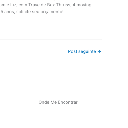
som e luz, com Trave de Box Thruss, 4 moving
5 anos, solicite seu orçamento!
Post seguinte
→
Onde Me Encontrar
I
Y
n
o
s
u
t
t