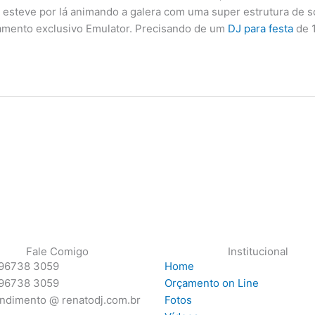
J esteve por lá animando a galera com uma super estrutura de 
pamento exclusivo Emulator. Precisando de um
DJ para festa
de 1
Fale Comigo
Institucional
 96738 3059
Home
 96738 3059
Orçamento on Line
ndimento @ renatodj.com.br
Fotos